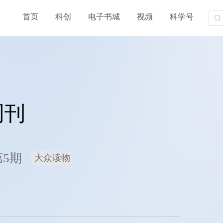
首页
科创
电子书城
视频
科学号
周刊
第5期
大众读物